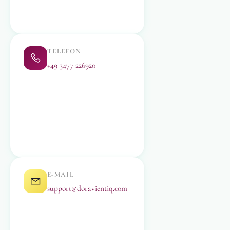
TELEFON
+49 3477 226920
E-MAIL
support@doravientiq.com