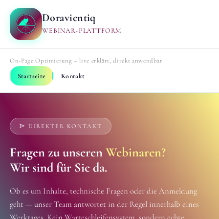
Doravientiq
WEBINAR-PLATTFORM
On-Page Optimierung – live erklärt, direkt anwendbar
Startseite
Kontakt
DIREKTER KONTAKT
Fragen zu unseren
Webinaren?
Wir sind für Sie da.
Ob es um Inhalte, technische Fragen oder die Anmeldung
geht — unser Team antwortet in der Regel innerhalb eines
Werktages. Kein Warteschleifensystem, sondern echte