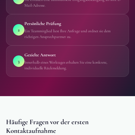
Mail-Adresse.
Persönliche Prüfung
2
Ein Teammitglied liest Ihre Anfrage und ordnet sie dem
richtigen Ansprechpartner zu.
Gezielte Antwort
3
Innerhalb eines Werktages erhalten Sie eine konkrete,
individuelle Rückmeldung.
Häufige Fragen vor der ersten
Kontaktaufnahme