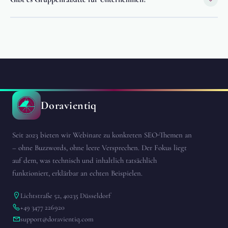
für die aktive Teilnahme an Diskussionen aber empfehlenswert.
Ja. Wenn Sie mehrere Teilnehmer aus Ihrem Team anmelden möchten,
kontaktieren Sie uns bitte über das Formular. Wir besprechen
individuelle Konditionen gerne direkt mit Ihnen.
Doravientiq
Seit 2023 bieten wir Webinare zu konkreten SEO-Themen an
– ohne Buzzwords, ohne leere Versprechen. Der Fokus liegt
auf dem, was technisch und inhaltlich tatsächlich
funktioniert, erklärbar an echten Beispielen.
Lichtstraße 52, 40235 Düsseldorf
+49 3477 226920
support@doravientiq.com